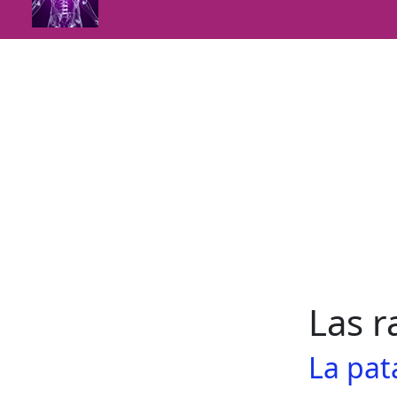
Las r
La pat