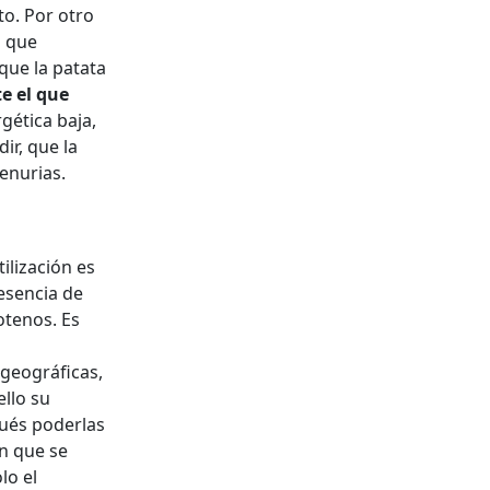
to. Por otro
s que
que la patata
te el que
gética baja,
ir, que la
enurias.
ilización es
esencia de
rotenos. Es
geográficas,
ello su
pués poderlas
en que se
lo el