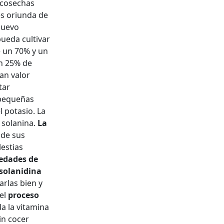
 cosechas
es oriunda de
Nuevo
ueda cultivar
 un 70% y un
un 25% de
an valor
tar
 pequeñas
l potasio. La
 solanina.
La
 de sus
lestias
edades de
solanidina
arlas bien y
el
proceso
a la vitamina
in cocer