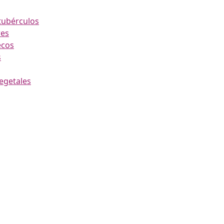
 tubérculos
es
ecos
s
vegetales