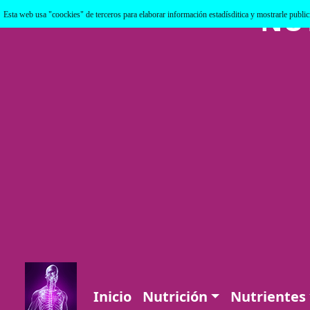
NU
Esta web usa "coockies" de terceros para elaborar información estadísditica y mostrarle publi
Inicio
Nutrición
Nutrientes