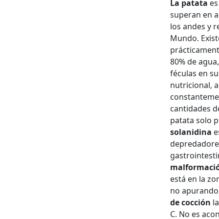
La patata
es
superan en al
los andes y 
Mundo. Exist
prácticament
80% de agua,
féculas en s
nutricional, 
constantemen
cantidades de
patata solo p
solanidina
e
depredadores.
gastrointesti
malformació
está en la zo
no apurando;
de cocción
la
C. No es aco