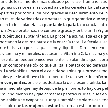
 uno de los alimentos más utilizado por el ser humano, sus
gunas ocasiones a las cosechas de los cereales. La patata 
repartida por todo el mundo gracias al descubrimiento del 
en miles de variedades de patatas lo que garantiza que se p
e en todo el planeta.
La planta de la patata
acumula entre
 un 2% de proteínas, no contiene grasa, y, entre un 15% y 
us tubérculos subterráneos. La proteína acumulada es de gr
aportando la décima parte de la energía total. La fécula al es
te hidratada por el agua es muy digerible. También tiene
 vitamina y minerales, destacan la Vitamina C, la niacina y e
resenta un pequeño inconveniente, la solanidina que libera
s un componente tóxico que utiliza la patata como defensa
 La solanidina libera el alcaloide solanina que provoca mo
nales y se le atribuye el incremento de una serie de
enferm
n congénitas
, entre ellas destaca la de la espina bífida.
La 
na inmediata que hay debajo de la piel, por esto hay que pel
 mucho menos hay que comer las patatas crudas, pues en 
 solanidina se evaporiza, aunque también se pierde casi tod
nsejable que
las mujeres gestantes
coman este producto s