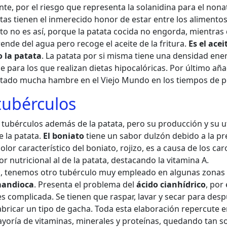
e, por el riesgo que representa la solanidina para el nona
atas tienen el inmerecido honor de estar entre los alimento
o no es así, porque la patata cocida no engorda, mientras 
rende del agua pero recoge el aceite de la fritura.
Es el acei
 la patata
. La patata por si misma tiene una densidad ener
para los que realizan dietas hipocalóricas. Por último añad
itado mucha hambre en el Viejo Mundo en los tiempos de p
tubérculos
 tubérculos además de la patata, pero su producción y su ut
 la patata.
El boniato
tiene un sabor dulzón debido a la pr
color característico del boniato, rojizo, es a causa de los ca
lor nutricional al de la patata, destacando la vitamina A.
o, tenemos otro tubérculo muy empleado en algunas zonas 
mandioca
. Presenta el problema del
ácido cianhídrico
, por 
s complicada. Se tienen que raspar, lavar y secar para des
abricar un tipo de gacha. Toda esta elaboración repercute 
yoría de vitaminas, minerales y proteínas, quedando tan so