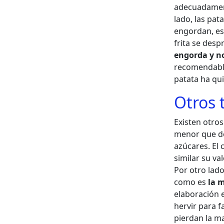
adecuadament
lado, las pat
engordan, est
frita se desp
engorda y no
recomendable 
patata ha qu
Otros 
Existen otros
menor que de
azúcares. El 
similar su va
Por otro lad
como es
la 
elaboración e
hervir para f
pierdan la ma